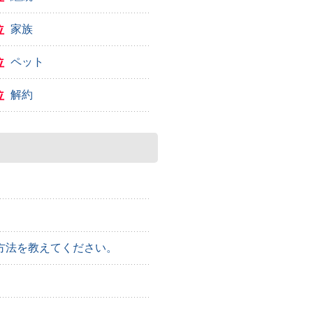
位
家族
位
ペット
位
解約
方法を教えてください。